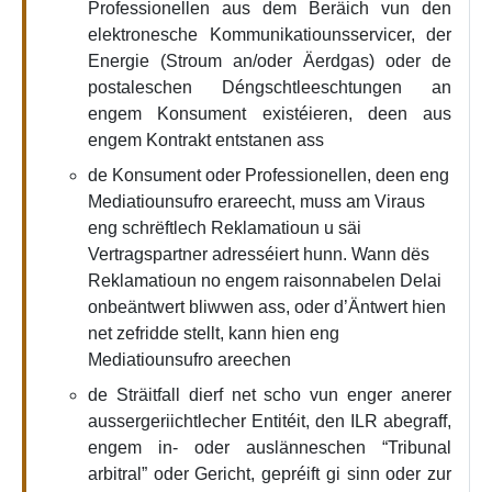
Professionellen aus dem Beräich vun den
elektronesche Kommunikatiounsservicer, der
Energie (Stroum an/oder Äerdgas) oder de
postaleschen Déngschtleeschtungen an
engem Konsument existéieren, deen aus
engem Kontrakt entstanen ass
de Konsument oder Professionellen, deen eng
Mediatiounsufro erareecht, muss am Viraus
eng schrëftlech Reklamatioun u säi
Vertragspartner adresséiert hunn. Wann dës
Reklamatioun no engem raisonnabelen Delai
onbeäntwert bliwwen ass, oder d’Äntwert hien
net zefridde stellt, kann hien eng
Mediatiounsufro areechen
de Sträitfall dierf net scho vun enger anerer
aussergeriichtlecher Entitéit, den ILR abegraff,
engem in- oder auslänneschen “Tribunal
arbitral” oder Gericht, gepréift gi sinn oder zur