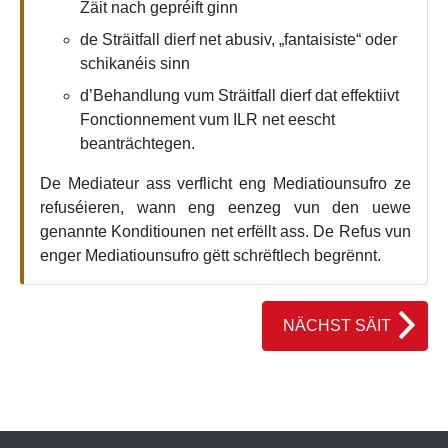
Zäit nach gepréift ginn
de Sträitfall dierf net abusiv, „fantaisiste“ oder
schikanéis sinn
d’Behandlung vum Sträitfall dierf dat effektiivt
Fonctionnement vum ILR net eescht
beanträchtegen.
De Mediateur ass verflicht eng Mediatiounsufro ze
refuséieren, wann eng eenzeg vun den uewe
genannte Konditiounen net erfëllt ass. De Refus vun
enger Mediatiounsufro gëtt schrëftlech begrënnt.
NÄCHST SÄIT